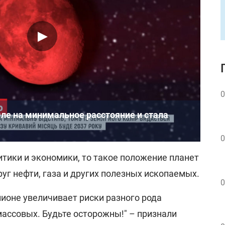
0
ле на минимальное расстояние и стала
0
итики и экономики, то такое положение планет
уг нефти, газа и других полезных ископаемых.
0
ионе увеличивает риски разного рода
массовых. Будьте осторожны!" – признали